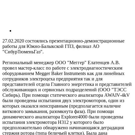
27.02.2020 состоялись презентационно-демонстрационные
работы для Южно-Балыкской ГПЗ, филиал АО
"СибурТюменьГаз".
Региональный менеджер ООО "Меггер" Елатенцев А.В.
провел мастер-класс по работе с электродиагностическим
оборудованием Megger Baker Instruments как для линейных
сотрудников электроцеха предприятия так и для
представителей отдела Главного энергетика и представителей
обслуживающих и сервисных подразделений (ООО "ТЭСС
Сибирь). При помощи статического анализатора AWAIV-4kV
были проведены испытания двух электромоторов, один из
которых оказался неисправным (предполагается наличие
виткового замыкания, разомкнута фаза). При помощи
динамического анализатора Explorer4000 были проведены
испытания электромотора Н312 у которого было
предположительно обнаружено начинающаяся деградация
стержня ротора (типа беличьей клетки). Была дана