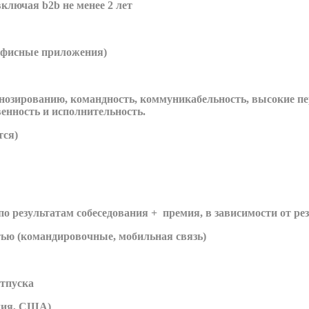
ключая b2b не менее 2 лет
 офисные приложения)
гнозированию, командность, коммуникабельность, высокие п
венность и исполнительность.
тся)
по результатам собеседования + премия, в зависимости от ре
тью (командировочные, мобильная связь)
тпуска
глия, США)