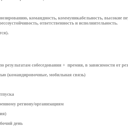
гнозированию, командность, коммуникабельность, высокие п
трессоустойчивость, ответственность и исполнительность.
ся).
по результатам собеседования + премия, в зависимости от ре
тью (командировочные, мобильная связь)
тпуска
ренному региону/организациям
ия)
абочий день