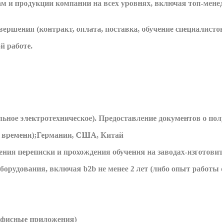
гам и продукции компании на всех уровнях, включая топ-мене
вершения (контракт, оплата, поставка, обучение специалистов
й работе.
ьное электротехническое). Предоставление документов о пол
о времени);Германии, США, Китай
дения переписки и прохождения обучения на заводах-изготови
рудования, включая b2b не менее 2 лет (либо опыт работы с
 офисные приложения)