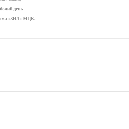
абочий день
форма «ЗИЛ» МЦК.