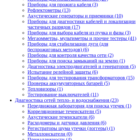
Приборы для прожига кабеля (3)
Рефлектометры (13)
Акустические генераторы и приемники (10)
Приборы для диагностики кабелей и локализации
частичных разрядов (17)
Приборы для выбора кабеля из пучка и фазы (3)
Мегаомметры, мультиметры и прочие тестеры (41)
Приборы для стабилизации дуги (для
беспрожиговых методов) (6)
Приборы для контроля качества сети (2)
Приборы для поиска замыканий на землю (1)
Диагностика электродвигателей и генераторов (5)
Испытание релейной защиты (6)
Приборы для тестирования трансформаторов (15)
Проверка аккумуляторных батарей (5)
Тепловизоры (1)
Тестирование выключателей (11)
Диагностика сетей тепло- и водоснабжения (23)
Передвижная лаборатория для поиска утечек (1)
Корреляционные течеискатели (5)
Акустические течеискатели (6)
Расходомеры и датчики давления (6)
Регистраторы шума утечки (логгеры) (1)
Металлоискатели (0)
Принадлежности (4)