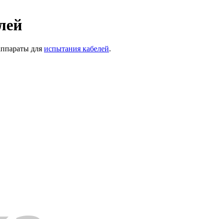
лей
аппараты для
испытания кабелей
.