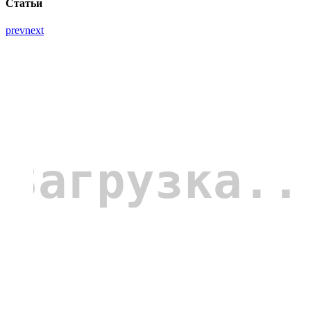
Статьи
prev
next