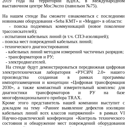
2019 года на территории ВДНХ, в Международном
выставочном центре МосЭкспо (павильон №75).
На нашем стенде Вы сможете ознакомиться с последними
новинками оборудования «Seba KMT» и «Megger» в области:
- поиска подземных коммуникаций (новое поколение
трассоискателей);
- испытания кабельных линий (в т.ч. СПЭ-изоляцией);
- поиска мест повреждений кабельных линий;
- технического диагностирования:
- кабельных линий методом измерений частичных разрядов;
- трансформаторов и РУ;
- электродвигателей.
На стенде будут демонстрироваться передвижная цифровая
электротехническая лаборатория «РУСИЧ 2.0» нашего
производства созданная в рамках программы
импортозамещения и концепции «Цифровая трансформация
2030», а также компактный измерительный комплекс для
диагностики трансформаторов и РУ на базе
многофункционального прибора TRAX.
Кроме этого представитель нашей компании выступит с
докладом на тему «Раннее выявление дефектов изоляции
кабельных линий всех классов напряжений» в рамках VI
Научно-практической конференции «Контроль технического
состояния и обнаружение мест повреждений оборудования