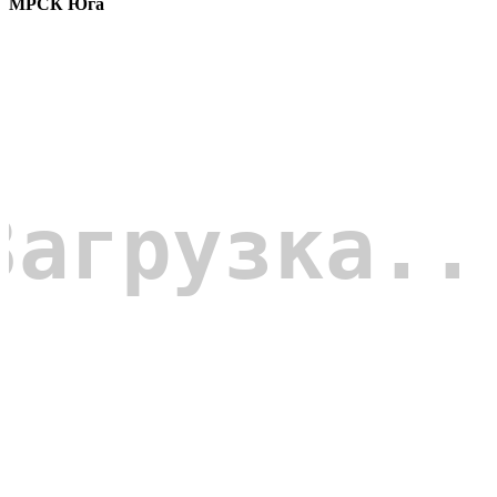
МРСК Юга