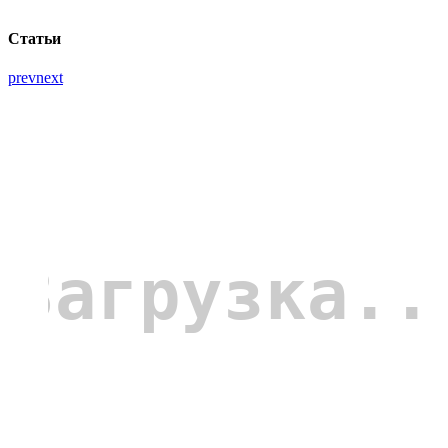
Статьи
prev
next