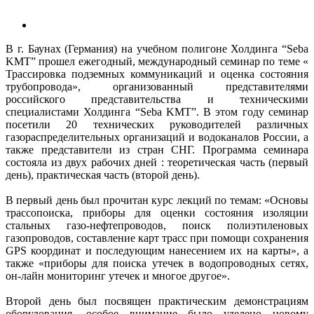
В г. Баунах (Германия) на учебном полигоне Холдинга “Seba
KMT” прошел ежегодный, международный семинар по темe «
Трассировка подземных коммуникаций и оценка состояния
трубопровода», организованный представителями
российского представительства и техническими
специалистами Холдинга “Seba KMT”. В этом году семинар
посетили 20 технических руководителей различных
газораспределительных организаций и водоканалов России, а
также представители из стран СНГ. Программа семинара
состояла из двух рабочих дней : теоретическая часть (первый
день), практическая часть (второй день).
В первый день был прочитан курс лекций по темам: «Основы
трассопоиска, приборы для оценки состояния изоляции
стальных газо-нефтепроводов, поиск полиэтиленовых
газопроводов, составление карт трасс при помощи сохранения
GPS координат и последующим нанесением их на карты», а
также «приборы для поиска утечек в водопроводных сетях,
он-лайн мониторинг утечек и многое другое».
Второй день был посвящен практическим демонстрациям
оборудования. особое внимание было уделено новому