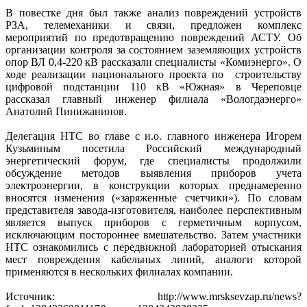
В повестке дня был также анализ повреждений устройств
РЗА, телемеханики и связи, предложен комплекс
мероприятий по предотвращению повреждений АСТУ. Об
организации контроля за состоянием заземляющих устройств
опор ВЛ 0,4-220 кВ рассказали специалисты «Комиэнерго». О
ходе реализации национального проекта по строительству
цифровой подстанции 110 кВ «Южная» в Череповце
рассказал главный инженер филиала «Вологдаэнерго»
Анатолий Пинижанинов.
Делегация НТС во главе с и.о. главного инженера Игорем
Кузьминым посетила Российский международный
энергетический форум, где специалисты продолжили
обсуждение методов выявления приборов учета
электроэнергии, в конструкции которых преднамеренно
вносятся изменения («заряженные счетчики»). По словам
представителя завода-изготовителя, наиболее перспективным
является выпуск приборов с герметичным корпусом,
исключающим постороннее вмешательство. Затем участники
НТС ознакомились с передвижной лабораторией отыскания
мест повреждения кабельных линий, аналоги которой
применяются в нескольких филиалах компании.
Источник: http://www.mrsksevzap.ru/news?