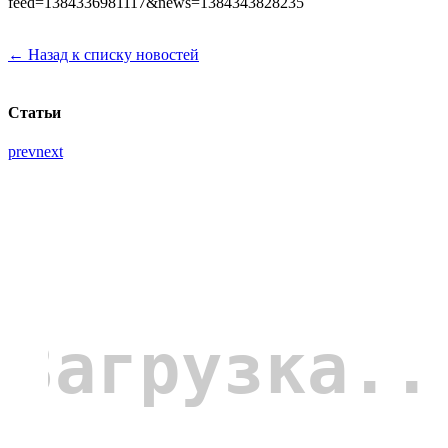
feed=1384336981117&news=1384343828235
← Назад к списку новостей
Статьи
prev
next