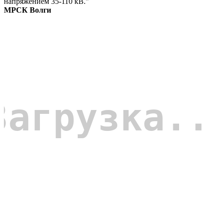
напряжением 35-110 кВ."
"
МРСК Волги