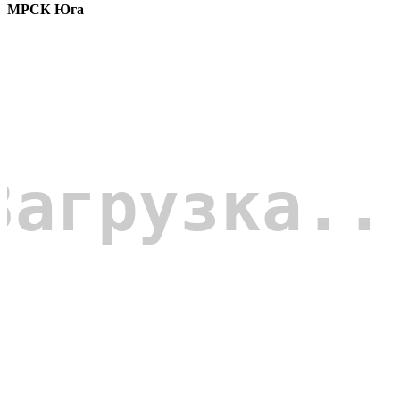
МРСК Юга