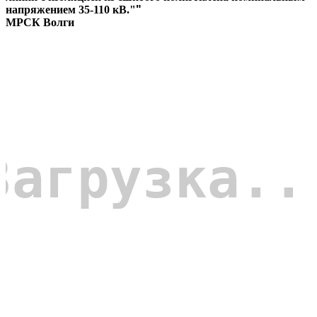
напряжением 35-110 кВ."
"
МРСК Волги