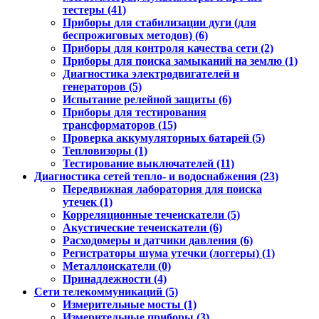
тестеры (41)
Приборы для стабилизации дуги (для
беспрожиговых методов) (6)
Приборы для контроля качества сети (2)
Приборы для поиска замыканий на землю (1)
Диагностика электродвигателей и
генераторов (5)
Испытание релейной защиты (6)
Приборы для тестирования
трансформаторов (15)
Проверка аккумуляторных батарей (5)
Тепловизоры (1)
Тестирование выключателей (11)
Диагностика сетей тепло- и водоснабжения (23)
Передвижная лаборатория для поиска
утечек (1)
Корреляционные течеискатели (5)
Акустические течеискатели (6)
Расходомеры и датчики давления (6)
Регистраторы шума утечки (логгеры) (1)
Металлоискатели (0)
Принадлежности (4)
Сети телекоммуникаций (5)
Измерительные мосты (1)
Измерительные приборы (3)