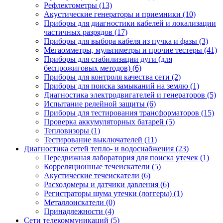
Рефлектометры (13)
Акустические генераторы и приемники (10)
Приборы для диагностики кабелей и локализации
частичных разрядов (17)
Приборы для выбора кабеля из пучка и фазы (3)
Мегаомметры, мультиметры и прочие тестеры (41)
Приборы для стабилизации дуги (для
беспрожиговых методов) (6)
Приборы для контроля качества сети (2)
Приборы для поиска замыканий на землю (1)
Диагностика электродвигателей и генераторов (5)
Испытание релейной защиты (6)
Приборы для тестирования трансформаторов (15)
Проверка аккумуляторных батарей (5)
Тепловизоры (1)
Тестирование выключателей (11)
Диагностика сетей тепло- и водоснабжения (23)
Передвижная лаборатория для поиска утечек (1)
Корреляционные течеискатели (5)
Акустические течеискатели (6)
Расходомеры и датчики давления (6)
Регистраторы шума утечки (логгеры) (1)
Металлоискатели (0)
Принадлежности (4)
Сети телекоммуникаций (5)