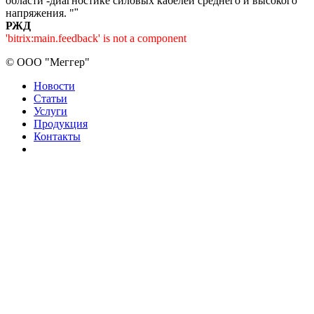
области -диагностике силовых кабелей среднего и высокого
напряжения. "
"
РЖД
'bitrix:main.feedback' is not a component
©
ООО "Меггер"
Новости
Статьи
Услуги
Продукция
Контакты