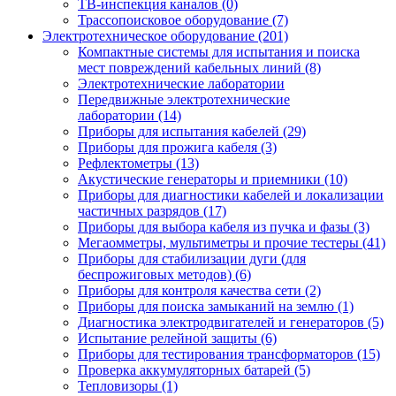
ТВ-инспекция каналов (0)
Трассопоисковое оборудование (7)
Электротехническое оборудование (201)
Компактные системы для испытания и поиска
мест повреждений кабельных линий (8)
Электротехнические лаборатории
Передвижные электротехнические
лаборатории (14)
Приборы для испытания кабелей (29)
Приборы для прожига кабеля (3)
Рефлектометры (13)
Акустические генераторы и приемники (10)
Приборы для диагностики кабелей и локализации
частичных разрядов (17)
Приборы для выбора кабеля из пучка и фазы (3)
Мегаомметры, мультиметры и прочие тестеры (41)
Приборы для стабилизации дуги (для
беспрожиговых методов) (6)
Приборы для контроля качества сети (2)
Приборы для поиска замыканий на землю (1)
Диагностика электродвигателей и генераторов (5)
Испытание релейной защиты (6)
Приборы для тестирования трансформаторов (15)
Проверка аккумуляторных батарей (5)
Тепловизоры (1)