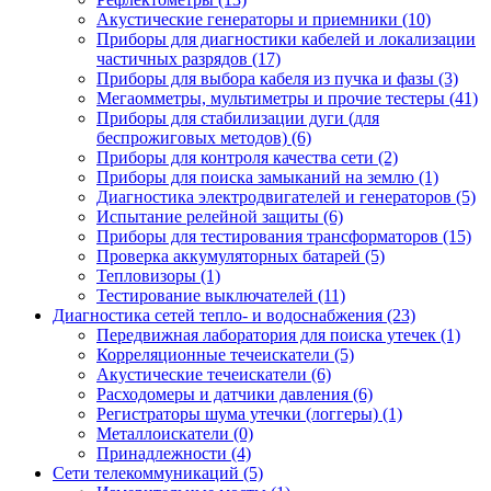
Акустические генераторы и приемники (10)
Приборы для диагностики кабелей и локализации
частичных разрядов (17)
Приборы для выбора кабеля из пучка и фазы (3)
Мегаомметры, мультиметры и прочие тестеры (41)
Приборы для стабилизации дуги (для
беспрожиговых методов) (6)
Приборы для контроля качества сети (2)
Приборы для поиска замыканий на землю (1)
Диагностика электродвигателей и генераторов (5)
Испытание релейной защиты (6)
Приборы для тестирования трансформаторов (15)
Проверка аккумуляторных батарей (5)
Тепловизоры (1)
Тестирование выключателей (11)
Диагностика сетей тепло- и водоснабжения (23)
Передвижная лаборатория для поиска утечек (1)
Корреляционные течеискатели (5)
Акустические течеискатели (6)
Расходомеры и датчики давления (6)
Регистраторы шума утечки (логгеры) (1)
Металлоискатели (0)
Принадлежности (4)
Сети телекоммуникаций (5)