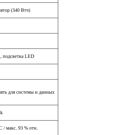
тор (340 Втч)
, подсветка LED
ять для системы и данных
ck
 C / макс. 93 % отн.