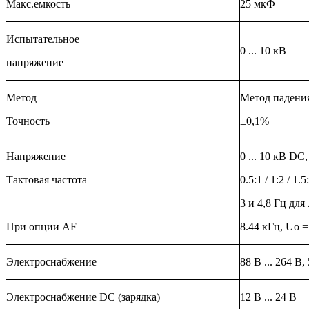
Макс.емкость
25 мкФ
Испытательное
0 ... 10 кВ
напряжение
Метод
Метод падени
Точность
±0,1%
Напряжение
0 ... 10 кВ DC
Тактовая частота
0.5:1 / 1:2 / 1.5
3 и 4,8 Гц для
При опции AF
8.44 кГц, Uo =
Электроснабжение
88 В ... 264 В,
Электроснабжение DC (зарядка)
12 В ... 24 В