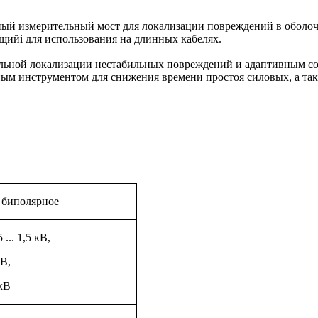
ый измерительный мост для локализации повреждений в оболочк
щийi для использования на длинных кабелях.
льной локализации нестабильных повреждений и адаптивным со
ным инструментом для снижения времени простоя силовых, а т
, биполярное
... 1,5 кВ,
В,
кВ