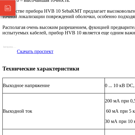
HVB 10 – высочайшая точность.
В качестве прибора HVB 10 SebaKMT предлагает высоковольтн
точной локализации повреждений оболочки, особенно подходя
Располагая очень высоким разрешением, фукнцией предварите
испытуемых кабелей, прибор HVB 10 является еще одним важ
Скачать проспект
Технические характеристики
Выходное напряжение
0 ... 10 кВ DC
200 мА при 0,5 
Выходной ток
60 мА при 5 к
30 мА при 10 