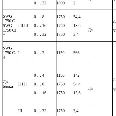
0 … 32
1000
2
SWG
0 … 8
1750
54,4
1750 C
2
SWG
I II III
0 … 16
1750
13,6
Да
д
1750 CI
0 … 32
1750
3,4
*
SWG
1750 C-
I
0 … 2
1150
566
4
0 … 4
1150
142
2
Два
II I II
0 … 8
1750
54,4
блока
Да
д
0 … 16
1750
13,6
III
0 … 32
1750
3,4