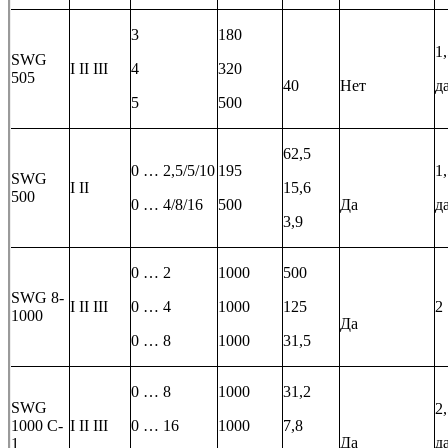
3
180
1
SWG
I II III
4
320
505
40
Нет
д
5
500
62,5
0 … 2,5/5/10
195
1
SWG
I II
15,6
500
0 … 4/8/16
500
Да
д
3,9
0 … 2
1000
500
SWG 8-
I II III
0 … 4
1000
125
2
1000
Да
0 … 8
1000
31,5
0 … 8
1000
31,2
SWG
2
1000 C-
I II III
0 … 16
1000
7,8
Да
д
1