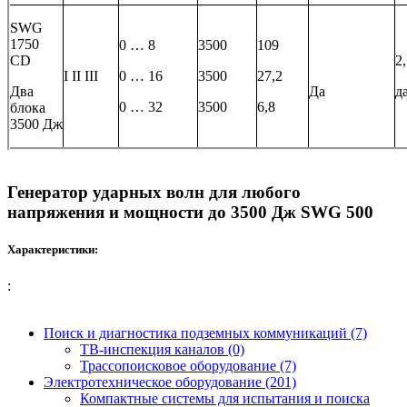
SWG
1750
0 … 8
3500
109
CD
2
I II III
0 … 16
3500
27,2
Два
Да
д
0 … 32
3500
6,8
блока
3500 Дж
Генератор ударных волн для любого
напряжения и мощности до 3500 Дж SWG 500
Характеристики:
:
Поиск и диагностика подземных коммуникаций (7)
ТВ-инспекция каналов (0)
Трассопоисковое оборудование (7)
Электротехническое оборудование (201)
Компактные системы для испытания и поиска