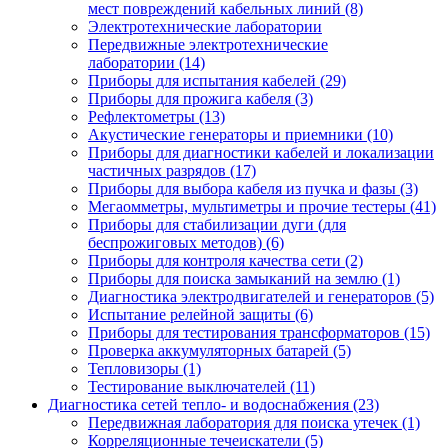
мест повреждений кабельных линий (8)
Электротехнические лаборатории
Передвижные электротехнические
лаборатории (14)
Приборы для испытания кабелей (29)
Приборы для прожига кабеля (3)
Рефлектометры (13)
Акустические генераторы и приемники (10)
Приборы для диагностики кабелей и локализации
частичных разрядов (17)
Приборы для выбора кабеля из пучка и фазы (3)
Мегаомметры, мультиметры и прочие тестеры (41)
Приборы для стабилизации дуги (для
беспрожиговых методов) (6)
Приборы для контроля качества сети (2)
Приборы для поиска замыканий на землю (1)
Диагностика электродвигателей и генераторов (5)
Испытание релейной защиты (6)
Приборы для тестирования трансформаторов (15)
Проверка аккумуляторных батарей (5)
Тепловизоры (1)
Тестирование выключателей (11)
Диагностика сетей тепло- и водоснабжения (23)
Передвижная лаборатория для поиска утечек (1)
Корреляционные течеискатели (5)