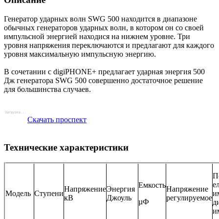
Генератор ударных волн SWG 500 находится в диапазоне
обычных генераторов ударных волн, в котором он со своей
импульсной энергией находися на нижнем уровне. Три
уровня напряжения переключаются и предлагают для каждого
уровня максимальную импульсную энергию.
В сочетании с digiPHONE+ предлагает ударная энергия 500
Дж генератора SWG 500 совершенно достаточное решение
для большинства случаев.
Скачать проспект
Технические характеристики
П
е
Емкость
Напряжение
Энергия
Напряжение
Модель
Ступени
и
кВ
Джоуль
регулируемое
µФ
д
и