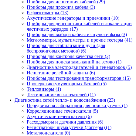
Приборы для испытания кабелей (29)
Приборы для прожига кабеля (3)
Рефлектометры (13)
Акустические генераторы и приемники (10)
Приборы для диагностики кабелей и локализации
частичных разрядов (17)
Приборы для выбора кабеля из пучка и фазы (3)
Мегаомметры, мультиметры и прочие тестеры (41)
Приборы для стабилизации дуги (для
беспрожиговых методов) (6)
Приборы для контроля качества сети (2)
Приборы для поиска замыканий на землю (1)
Диагностика электродвигателей и генераторов (5)
Испытание релейной защиты (6)
Приборы для тестирования трансформаторов (15)
Проверка аккумуляторных батарей (5)
Тепловизоры (1)
Тестирование выключателей (11)
Диагностика сетей тепло- и водоснабжения (23)
Передвижная лаборатория для поиска утечек (1)
Корреляционные течеискатели (5)
Акустические течеискатели (6)
Расходомеры и датчики давления (6)
Регистраторы шума утечки (логгеры) (1)
Металлоискатели (0)