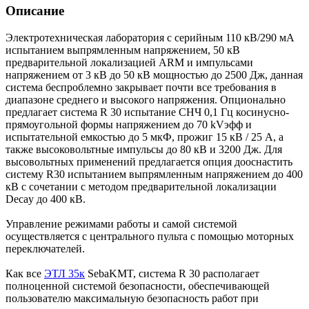
Описание
Электротехническая лаборатория с серийным 110 кВ/290 мА
испытанием выпрямленным напряжением, 50 кВ
предварительной локализацией ARM и импульсами
напряжением от 3 кВ до 50 кВ мощностью до 2500 Дж, данная
система беспроблемно закрывает почти все требования в
диапазоне среднего и высокого напряжения. Опционально
предлагает система R 30 испытание СНЧ 0,1 Гц косинусно-
прямоугольной формы напряжением до 70 kVэфф и
испытательной емкостью до 5 мкФ, прожиг 15 кВ / 25 А, а
также высоковольтные импульсы до 80 кВ и 3200 Дж. Для
высовольтных применений предлагается опция дооснастить
систему R30 испытанием выпрямленным напряжением до 400
кВ с сочетании с методом предварительной локализации
Decay до 400 кВ.
Управление режимами работы и самой системой
осуществляется с центрального пульта с помощью моторных
переключателей.
Как все
ЭТЛ 35к
SebaKMT, система R 30 располагает
полноценной системой безопасности, обеспечивающей
пользователю максимальную безопасность работ при