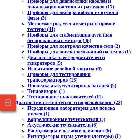
Приборы для диагностики кабелей и
локализации частичных разрядов (17)
Приборы для выбора кабеля из пучка и
фазы (3)
Мегаомметры, мультиметры и прочие
тестеры (41)
Приборы для стабилизации дуги (для
беспрожиговых методов) (6)
Приборы для контроля качества сети (2)
Приборы для поиска замыканий на землю (1)
Диагностика электродвигателей и
генераторов (5)
Испытание релейной защиты (6)
Приборы для тестирования
трансформаторов (15)
Проверка аккумуляторных батарей (5)
Тепловизоры (1)
Тестирование выключателей (11)
Диагностика сетей тепло- и водоснабжения (23)
Передвижная лаборатория для поиска
утечек (1)
Корреляционные течеискатели (5)
Акустические течеискатели (6)
Расходомеры и датчики давления (6)
Регистраторы шума утечки (логгеры) (1)