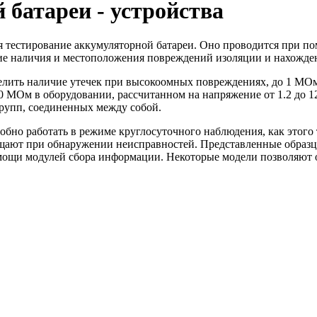
 батареи - устройства
я тестирование аккумуляторной батареи. Оно проводится при п
ие наличия и местоположения повреждений изоляции и нахожден
елить наличие утечек при высокоомных повреждениях, до 1 МОм
 МОм в оборудовании, рассчитанном на напряжение от 1.2 до 12
групп, соединенных между собой.
обно работать в режиме круглосуточного наблюдения, как этого
щают при обнаружении неисправностей. Представленные образцы
мощи модулей сбора информации. Некоторые модели позволяют 