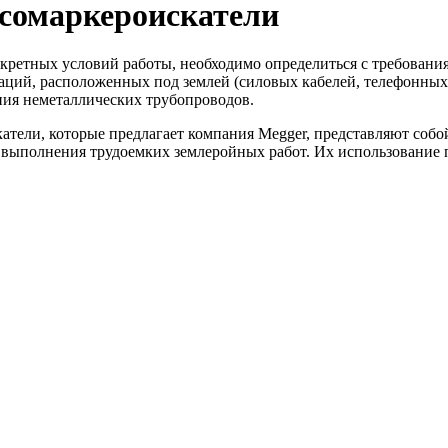
ссомаркероискатели
нкретных условий работы, необходимо определиться с требовани
аций, расположенных под землей (силовых кабелей, телефонных
ния неметаллических трубопроводов.
атели, которые предлагает компания Megger, представляют собо
 выполнения трудоемких землеройных работ. Их использование 